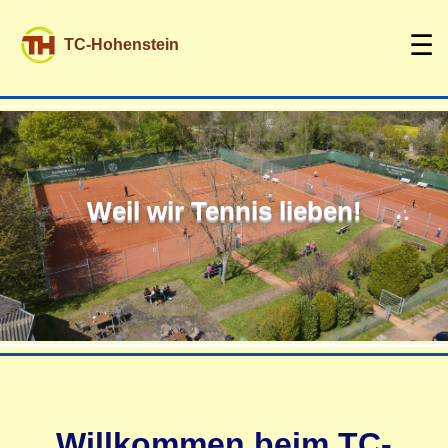
☰
TC-Hohenstein
Weil wir Tennis lieben!
Willkommen beim TC-