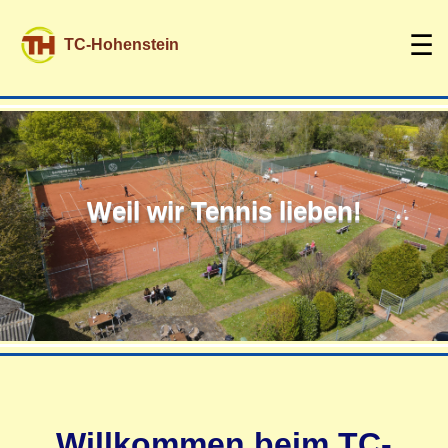
☰
TC-Hohenstein
Weil wir Tennis lieben!
Willkommen beim TC-